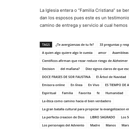
La Iglesia entera o “Familia Cristiana” se be
dan los esposos pues este es un testimonio 
camino de entrega y servicio al cual hemos 
TAGS
¿Te avergüenzas de tu fe?
33 preguntas y res
A quien algo quiere algo le cuesta
amor
Asambleas
Cientificos afirman que rezar reduce riesgo de Alzheimer
Decision
del mañana?
Diez signos claros de que esc
DOCE FRASES DE SOR FAUSTINA
El Árbol de Navidad
Emisora online
En línea
En Vivo
ES TIEMPO DE
Espiritual
Familia
Favorita
fe
Humanidad
La ética como camino hacia el bien verdadero
La gran batalla cultural para propiciar la evangelizacion e
La perfecta creacion de Dios
LIBRO SAGRADO
Los 5
Los personajes del Adviento
Madre
Manos
Mari