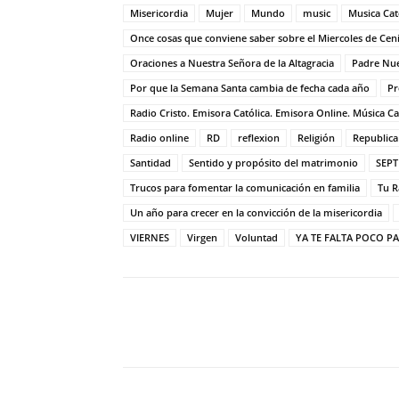
Misericordia
Mujer
Mundo
music
Musica Cat
Once cosas que conviene saber sobre el Miercoles de Cen
Oraciones a Nuestra Señora de la Altagracia
Padre Nu
Por que la Semana Santa cambia de fecha cada año
P
Radio Cristo. Emisora Católica. Emisora Online. Música Catól
Radio online
RD
reflexion
Religión
Republic
Santidad
Sentido y propósito del matrimonio
SEPT
Trucos para fomentar la comunicación en familia
Tu R
Un año para crecer en la convicción de la misericordia
VIERNES
Virgen
Voluntad
YA TE FALTA POCO P
Comparte