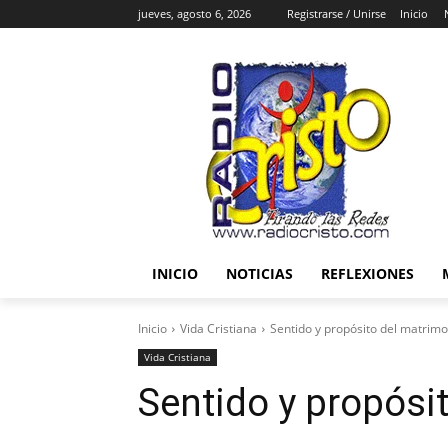
jueves, agosto 6, 2026
Registrarse / Unirse
Inicio
INICIO
NOTICIAS
REFLEXIONES
Inicio
Vida Cristiana
Sentido y propósito del matrimo
Vida Cristiana
Sentido y propósi