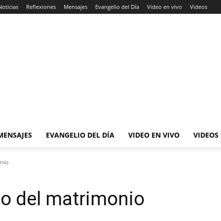
Noticias
Reflexiones
Mensajes
Evangelio del Día
Video en vivo
Videos
MENSAJES
EVANGELIO DEL DÍA
VIDEO EN VIVO
VIDEOS
nio
to del matrimonio