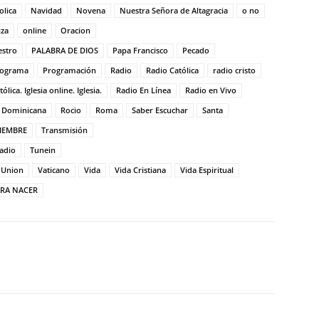
olica
Navidad
Novena
Nuestra Señora de Altagracia
o no
iza
online
Oracion
estro
PALABRA DE DIOS
Papa Francisco
Pecado
rograma
Programación
Radio
Radio Católica
radio cristo
ica. Iglesia online. Iglesia.
Radio En Línea
Radio en Vivo
a Dominicana
Rocio
Roma
Saber Escuchar
Santa
IEMBRE
Transmisión
adio
Tunein
Union
Vaticano
Vida
Vida Cristiana
Vida Espiritual
ARA NACER