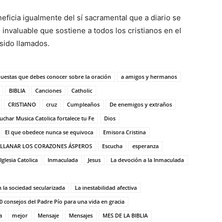
neficia igualmente del sí sacramental que a diario se
invaluable que sostiene a todos los cristianos en el
sido llamados.
puestas que debes conocer sobre la oración
a amigos y hermanos
BIBLIA
Canciones
Catholic
CRISTIANO
cruz
Cumpleaños
De enemigos y extraños
uchar Musica Catolica fortalece tu Fe
Dios
El que obedece nunca se equivoca
Emisora Cristina
 ALLANAR LOS CORAZONES ÁSPEROS
Escucha
esperanza
Iglesia Catolica
Inmaculada
Jesus
La devoción a la Inmaculada
n la sociedad secularizada
La inestabilidad afectiva
0 consejos del Padre Pío para una vida en gracia
a
mejor
Mensaje
Mensajes
MES DE LA BIBLIA