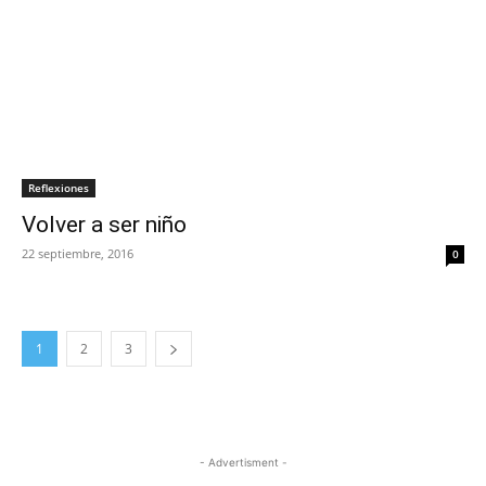
Reflexiones
Volver a ser niño
22 septiembre, 2016
0
1
2
3
- Advertisment -