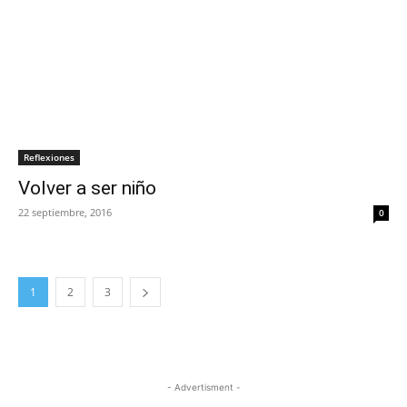
Reflexiones
Volver a ser niño
22 septiembre, 2016
0
1
2
3
- Advertisment -