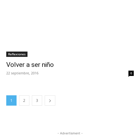
Reflexiones
Volver a ser niño
22 septiembre, 2016
0
1
2
3
- Advertisment -