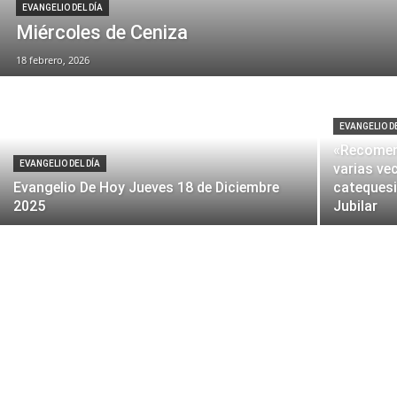
EVANGELIO DEL DÍA
Miércoles de Ceniza
18 febrero, 2026
EVANGELIO DE
«Recomenz
EVANGELIO DEL DÍA
varias ve
Evangelio De Hoy Jueves 18 de Diciembre
catequesi
2025
Jubilar