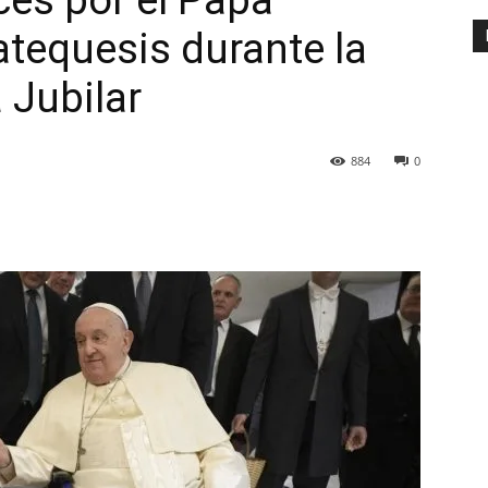
ces por el Papa
atequesis durante la
 Jubilar
884
0