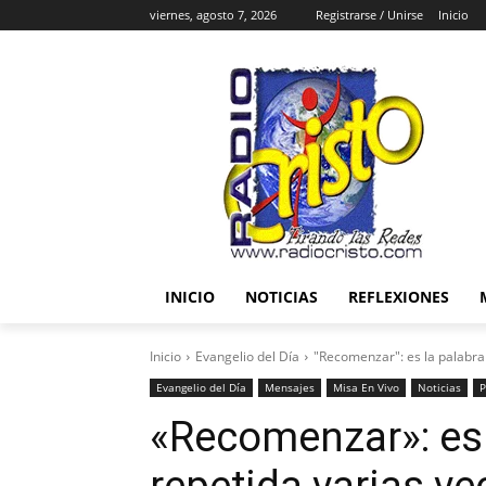
viernes, agosto 7, 2026
Registrarse / Unirse
Inicio
INICIO
NOTICIAS
REFLEXIONES
Inicio
Evangelio del Día
"Recomenzar": es la palabra 
Evangelio del Día
Mensajes
Misa En Vivo
Noticias
P
«Recomenzar»: es 