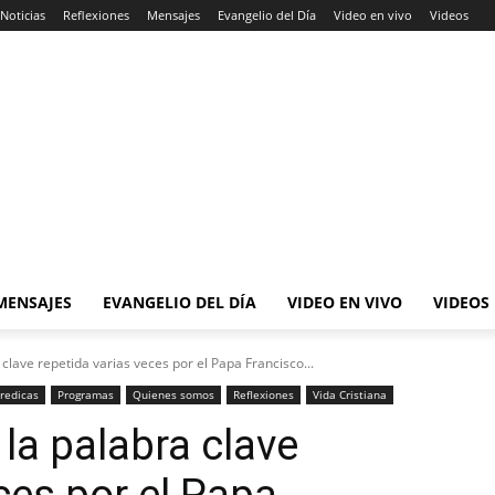
Noticias
Reflexiones
Mensajes
Evangelio del Día
Video en vivo
Videos
MENSAJES
EVANGELIO DEL DÍA
VIDEO EN VIVO
VIDEOS
clave repetida varias veces por el Papa Francisco...
redicas
Programas
Quienes somos
Reflexiones
Vida Cristiana
la palabra clave