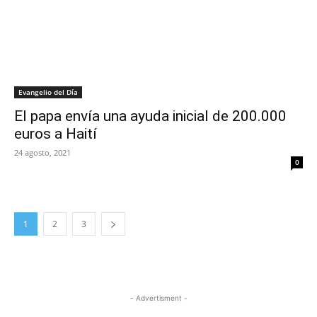
Evangelio del Día
El papa envía una ayuda inicial de 200.000
euros a Haití
24 agosto, 2021
0
1
2
3
- Advertisment -