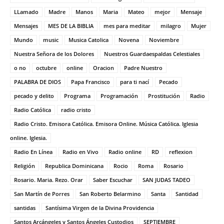
LLamado
Madre
Manos
Maria
Mateo
mejor
Mensaje
Mensajes
MES DE LA BIBLIA
mes para meditar
milagro
Mujer
Mundo
music
Musica Catolica
Novena
Noviembre
Nuestra Señora de los Dolores
Nuestros Guardaespaldas Celestiales
o no
octubre
online
Oracion
Padre Nuestro
PALABRA DE DIOS
Papa Francisco
para ti nací
Pecado
pecado y delito
Programa
Programación
Prostitución
Radio
Radio Católica
radio cristo
Radio Cristo. Emisora Católica. Emisora Online. Música Católica. Iglesia
online. Iglesia.
Radio En Línea
Radio en Vivo
Radio online
RD
reflexion
Religión
Republica Dominicana
Rocio
Roma
Rosario
Rosario. Maria. Rezo. Orar
Saber Escuchar
SAN JUDAS TADEO
San Martín de Porres
San Roberto Belarmino
Santa
Santidad
santidas
Santísima Virgen de la Divina Providencia
Santos Arcángeles y Santos Ángeles Custodios
SEPTIEMBRE