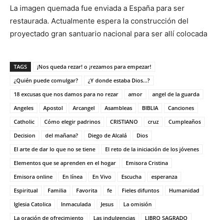
La imagen quemada fue enviada a España para ser
restaurada. Actualmente espera la construcción del
proyectado gran santuario nacional para ser allí colocada
TAGS
¡Nos queda rezar! o ¡rezamos para empezar!
¿Quién puede comulgar?
¿Y donde estaba Dios...?
18 excusas que nos damos para no rezar
amor
angel de la guarda
Angeles
Apostol
Arcangel
Asambleas
BIBLIA
Canciones
Catholic
Cómo elegir padrinos
CRISTIANO
cruz
Cumpleaños
Decision
del mañana?
Diego de Alcalá
Dios
El arte de dar lo que no se tiene
El reto de la iniciación de los jóvenes
Elementos que se aprenden en el hogar
Emisora Cristina
Emisora online
En línea
En Vivo
Escucha
esperanza
Espiritual
Familia
Favorita
fe
Fieles difuntos
Humanidad
Iglesia Catolica
Inmaculada
Jesus
La omisión
La oración de ofrecimiento
Las indulgencias
LIBRO SAGRADO