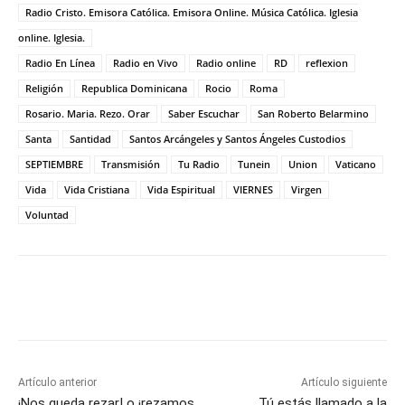
Radio Cristo. Emisora Católica. Emisora Online. Música Católica. Iglesia
online. Iglesia.
Radio En Línea
Radio en Vivo
Radio online
RD
reflexion
Religión
Republica Dominicana
Rocio
Roma
Rosario. Maria. Rezo. Orar
Saber Escuchar
San Roberto Belarmino
Santa
Santidad
Santos Arcángeles y Santos Ángeles Custodios
SEPTIEMBRE
Transmisión
Tu Radio
Tunein
Union
Vaticano
Vida
Vida Cristiana
Vida Espiritual
VIERNES
Virgen
Voluntad
Artículo anterior
Artículo siguiente
¡Nos queda rezar! o ¡rezamos
Tú estás llamado a la