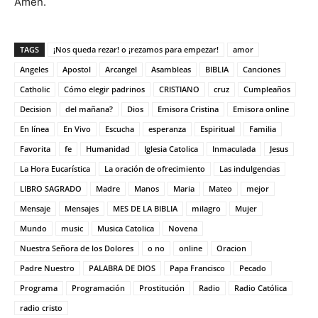
Amén.
TAGS
¡Nos queda rezar! o ¡rezamos para empezar!
amor
Angeles
Apostol
Arcangel
Asambleas
BIBLIA
Canciones
Catholic
Cómo elegir padrinos
CRISTIANO
cruz
Cumpleaños
Decision
del mañana?
Dios
Emisora Cristina
Emisora online
En línea
En Vivo
Escucha
esperanza
Espiritual
Familia
Favorita
fe
Humanidad
Iglesia Catolica
Inmaculada
Jesus
La Hora Eucarística
La oración de ofrecimiento
Las indulgencias
LIBRO SAGRADO
Madre
Manos
Maria
Mateo
mejor
Mensaje
Mensajes
MES DE LA BIBLIA
milagro
Mujer
Mundo
music
Musica Catolica
Novena
Nuestra Señora de los Dolores
o no
online
Oracion
Padre Nuestro
PALABRA DE DIOS
Papa Francisco
Pecado
Programa
Programación
Prostitución
Radio
Radio Católica
radio cristo