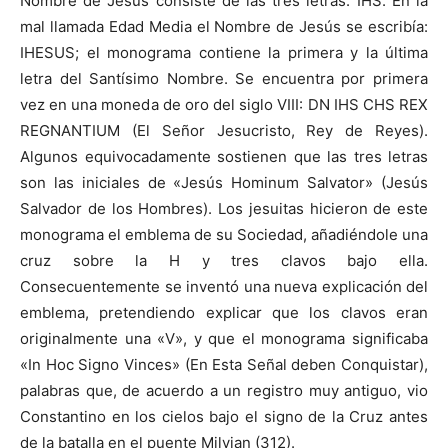
Nombre de Jesús consiste de las tres letras: IHS. En la
mal llamada Edad Media el Nombre de Jesús se escribía:
IHESUS; el monograma contiene la primera y la última
letra del Santísimo Nombre. Se encuentra por primera
vez en una moneda de oro del siglo VIII: DN IHS CHS REX
REGNANTIUM (El Señor Jesucristo, Rey de Reyes).
Algunos equivocadamente sostienen que las tres letras
son las iniciales de «Jesús Hominum Salvator» (Jesús
Salvador de los Hombres). Los jesuitas hicieron de este
monograma el emblema de su Sociedad, añadiéndole una
cruz sobre la H y tres clavos bajo ella.
Consecuentemente se inventó una nueva explicación del
emblema, pretendiendo explicar que los clavos eran
originalmente una «V», y que el monograma significaba
«In Hoc Signo Vinces» (En Esta Señal deben Conquistar),
palabras que, de acuerdo a un registro muy antiguo, vio
Constantino en los cielos bajo el signo de la Cruz antes
de la batalla en el puente Milvian (312).