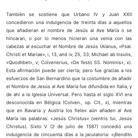
También se sostiene que Urbano IV y Juan XXII
concedieron una indulgencia de treinta días a aquellos
que añadieran el nombre de Jesús al Ave María o se
hincaran, o por lo menos hicieran una venia con las
cabezas al escuchar el Nombre de Jesús (Alanus, «Psal.
Christi et Mariae», i, 13, and iv, 25, 33; Michael ab Insulis,
«Quodlibet», v; Colvenerius, «De festo SS. Nominis», x).
Esta afirmación puede ser cierta; pero fue gracias a los
esfuerzos de San Bernardino que la costumbre de añadir
el Nombre de Jesús al Ave María fue difundida en Italia, y
de ahí a la Iglesia Universal. Pero hasta el siglo XVI era
desconocida en Bélgica (Colven., op. Cit., x), mientras
que en Bavaria y Austria los fieles aún añaden al Ave
María las palabras: «Jesús Christus» (ventris tui, Jesús
Christus). Sixto V (2 de julio de 1587) concedió una
indulgencia de cincuenta días a la jaculatoria: «¡Bendito