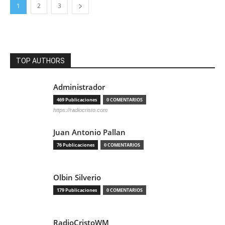
1
2
3
TOP AUTHORS
Administrador
469 Publicaciones
0 COMENTARIOS
https://radiocristo.com
Juan Antonio Pallan
76 Publicaciones
0 COMENTARIOS
Olbin Silverio
179 Publicaciones
0 COMENTARIOS
RadioCristoWM