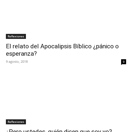
Reflexiones
El relato del Apocalipsis Bíblico ¿pánico o
esperanza?
9 agosto, 2018
0
Reflexiones
¿Pero ustedes, quién dicen que soy yo?