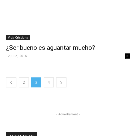
Vida Cristiana
¿Ser bueno es aguantar mucho?
12 julio, 2016
0
2
3
4
- Advertisment -