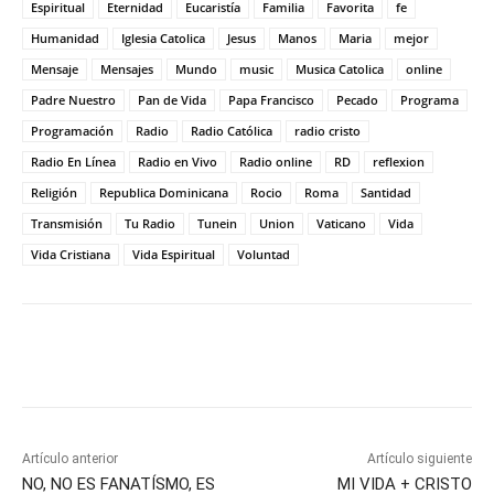
Espiritual
Eternidad
Eucaristía
Familia
Favorita
fe
Humanidad
Iglesia Catolica
Jesus
Manos
Maria
mejor
Mensaje
Mensajes
Mundo
music
Musica Catolica
online
Padre Nuestro
Pan de Vida
Papa Francisco
Pecado
Programa
Programación
Radio
Radio Católica
radio cristo
Radio En Línea
Radio en Vivo
Radio online
RD
reflexion
Religión
Republica Dominicana
Rocio
Roma
Santidad
Transmisión
Tu Radio
Tunein
Union
Vaticano
Vida
Vida Cristiana
Vida Espiritual
Voluntad
Artículo anterior
Artículo siguiente
NO, NO ES FANATÍSMO, ES
MI VIDA + CRISTO