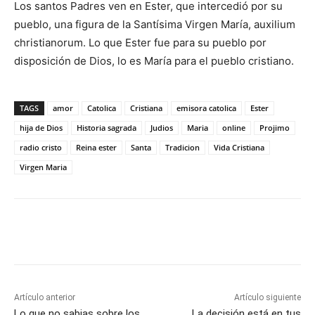
Los santos Padres ven en Ester, que intercedió por su
pueblo, una figura de la Santísima Virgen María, auxilium
christianorum. Lo que Ester fue para su pueblo por
disposición de Dios, lo es María para el pueblo cristiano.
TAGS
amor
Catolica
Cristiana
emisora catolica
Ester
hija de Dios
Historia sagrada
Judios
Maria
online
Projimo
radio cristo
Reina ester
Santa
Tradicion
Vida Cristiana
Virgen Maria
Artículo anterior
Artículo siguiente
Lo que no sabias sobre los
La decisión está en tus