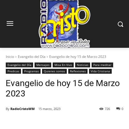
Inicio
Evangelio del Día
Evangelio de hoy 15 de Marzo 2023
Evangelio del Día
Mensajes
Misa En Vivo
Noticias
Para meditar
Predicas
Programas
Quienes somos
Reflexiones
Vida Cristiana
Evangelio de hoy 15 de Marzo
2023
By
RadioCristoWM
15 marzo, 2023
726
0