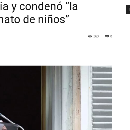
a y condenó “la
nato de niños”
363
0