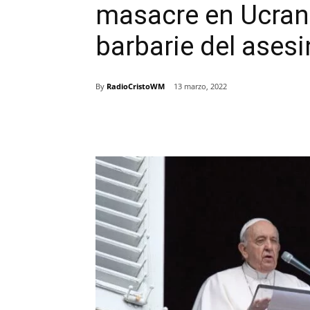
masacre en Ucrani
barbarie del asesi
By
RadioCristoWM
13 marzo, 2022
Comparte