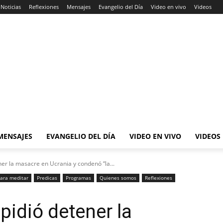
Noticias
Reflexiones
Mensajes
Evangelio del Día
Video en vivo
Videos
MENSAJES
EVANGELIO DEL DÍA
VIDEO EN VIVO
VIDEOS
ner la masacre en Ucrania y condenó “la...
ara meditar
Predicas
Programas
Quienes somos
Reflexiones
pidió detener la