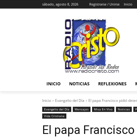
sábado, agosto 8, 2026
Registrarse / Unirse
Inicio
INICIO
NOTICIAS
REFLEXIONES
Inicio
Evangelio del Día
El papa Francisco pidió dete
Evangelio del Día
Mensajes
Misa En Vivo
Noticias
P
Vida Cristiana
El papa Francisco 