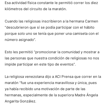
“Ver a las personas apoyándome y diciéndome ‘vamos
hermana’ me dio mucha alegría, porque no mencionaban
a Carmen sino el hecho de ser religiosa. También me
emocionaba pasar y dejar un olor a Dios por esas calles
de Cúcuta”, expresó.
La hermana Carmen con algunos participantes de la
Media Maratón de Cúcuta / Foto: Cortesía Hermanas
Trovadoras de la Eucaristía
De los 1500 participantes, “llegué en el puesto 15° y los
organizadores estaban contentos de que una religiosa
participara con su hábito. El alcalde de Cúcuta nos dio un
aporte económico de un millón de pesos para la
comunidad”, contó la religiosa.