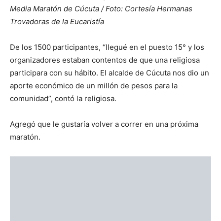
Parte de su apostolado es en emplear el arte para
evangelizar, ya que algunas de sus actividades son el
teatro, la música, la danza, la poesía. En el año 2015
llamaron la atención de los colombianos
porque
comenzaron a desplazarse por la calle en
bicicleta
como una forma de cuidar del medio ambiente.
Las religiosas andanto en «bicla» por las calles de
Pamplona / Foto: Cortesía Hermanas Trovadoras de la
Eucaristía
También realizan misiones en varias partes de Colombia
afectadas por la guerrilla y la violencia, sobre todo a las
poblaciones en la frontera.
Por: Aciprensa.com