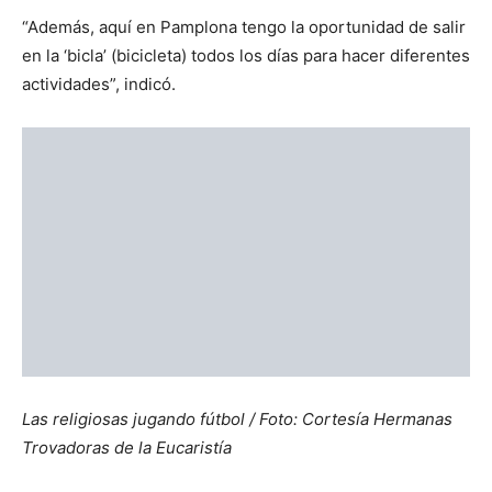
Esa actividad física constante le permitió correr los diez
kilómetros del circuito de la maratón.
Cuando las religiosas inscribieron a la hermana Carmen
“descubrieron que sí se podía participar con el hábito
porque solo uno se tenía que poner una camiseta con el
número asignado”.
Esto les permitió “promocionar la comunidad y mostrar a
las personas que nuestra condición de religiosas no nos
impide participar en este tipo de eventos”.
La religiosa venezolana dijo a ACI Prensa que correr en la
maratón “fue una experiencia maravillosa y única, pues
ya había recibido una motivación de parte de las
hermanas, especialmente de la superiora Madre Ángela
Angarita González.