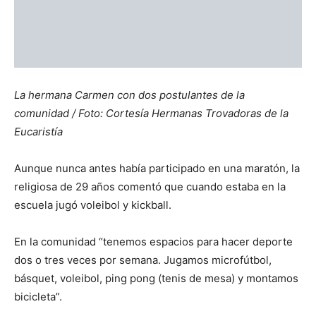
Aunque nunca antes había participado en una maratón, la
religiosa de 29 años comentó que cuando estaba en la
escuela jugó voleibol y kickball.
En la comunidad “tenemos espacios para hacer deporte
dos o tres veces por semana. Jugamos microfútbol,
básquet, voleibol, ping pong (tenis de mesa) y montamos
bicicleta”.
“Además, aquí en Pamplona tengo la oportunidad de salir
en la ‘bicla’ (bicicleta) todos los días para hacer diferentes
actividades”, indicó.
Las religiosas jugando fútbol / Foto:
Cortesía Hermanas
Trovadoras de la Eucaristía