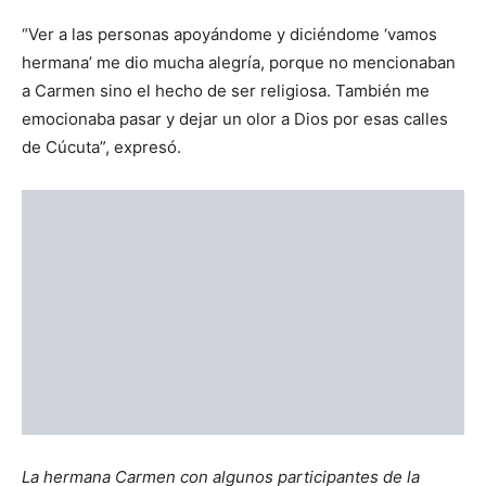
Agregó que le gustaría volver a correr en una próxima
maratón.
Momento de la premiación / Foto: Cortesía Hermanas
Trovadoras de la Eucaristía
Las Hermanas Trovadoras de la Eucaristía son una de las
congregaciones más jóvenes de Colombia. Su labor
apostólica se inició en el año 2006, con la autorización de
Mons. Gustavo Martínez Frías, entonces Arzobispo de
Nueva Pamplona.
Parte de la comunidad / Foto: Cortesía Hermanas
Trovadoras de la Eucaristía