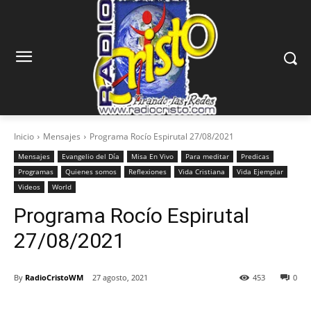
Inicio
Mensajes
Programa Rocío Espirutal 27/08/2021
Mensajes
Evangelio del Día
Misa En Vivo
Para meditar
Predicas
Programas
Quienes somos
Reflexiones
Vida Cristiana
Vida Ejemplar
Videos
World
Programa Rocío Espirutal
27/08/2021
By
RadioCristoWM
27 agosto, 2021
453
0