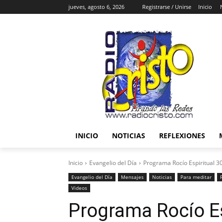
jueves, agosto 6, 2026
Registrarse / Unirse
Inicio
INICIO
NOTICIAS
REFLEXIONES
Inicio
Evangelio del Día
Programa Rocío Espiritual 30
Evangelio del Día
Mensajes
Noticias
Para meditar
Videos
Programa Rocío Esp