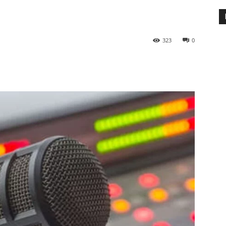
323
0