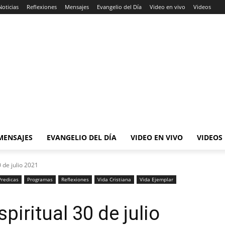
Noticias
Reflexiones
Mensajes
Evangelio del Día
Video en vivo
Videos
MENSAJES
EVANGELIO DEL DÍA
VIDEO EN VIVO
VIDEOS
 de julio 2021
Predicas
Programas
Reflexiones
Vida Cristiana
Vida Ejemplar
iritual 30 de julio