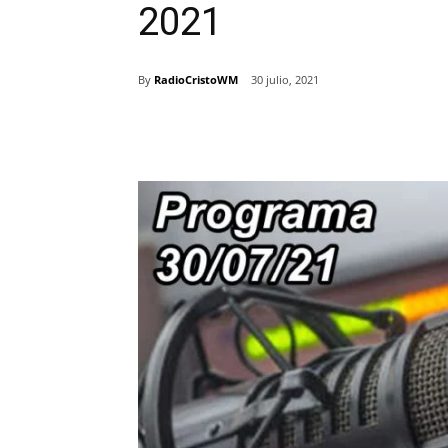
2021
By
RadioCristoWM
30 julio, 2021
Comparte