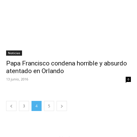
Noticias
Papa Francisco condena horrible y absurdo
atentado en Orlando
13 junio, 2016
0
3
4
5