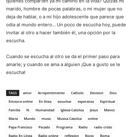
quienes comparten ya mi camino en la vida? Quizás mi
marido, hombre de pocas palabras, o mi mujer que no
deja de hablar, o a mi hijo adolescente que parece que
odia al mundo entero… Un poco de escucha hoy, puede
invitar al otro a hacer también él, una opción por la
escucha.
Cuando se escucha al otro se da el primer paso para
amarle; y cuando se ama a alguien ¡Que a gusto se le
escucha!
TAGS
amor
Arrepentimiento
Catholic
Decision
Dios
Emisora online
En línea
escuchar
esperanza
Espiritual
Familia
fe
Humanidad
Iglesia Catolica
Jesus
Manos
Maria
Mundo
music
Musica Catolica
online
Papa Francisco
Pecado
Programa
Radio
radio cristo
Radio En Línea
Radio online
reflexion
Rocio
Roma