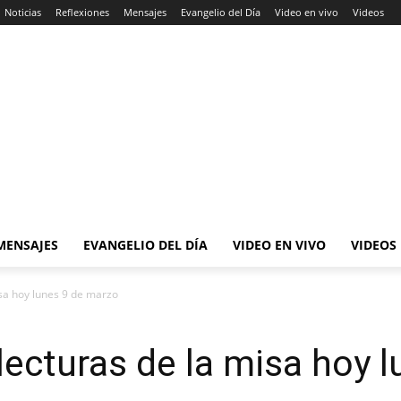
Noticias
Reflexiones
Mensajes
Evangelio del Día
Video en vivo
Videos
MENSAJES
EVANGELIO DEL DÍA
VIDEO EN VIVO
VIDEOS
isa hoy lunes 9 de marzo
lecturas de la misa hoy 