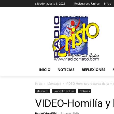
sábado, agosto 8, 2026
Registrarse / Unirse
Inicio
INICIO
NOTICIAS
REFLEXIONES
Inicio
Mensajes
VIDEO-Homilía y lecturas de la m
Mensajes
Evangelio del Día
Noticias
VIDEO-Homilía y 
RadioCristoWM
-
9 marzo, 2020