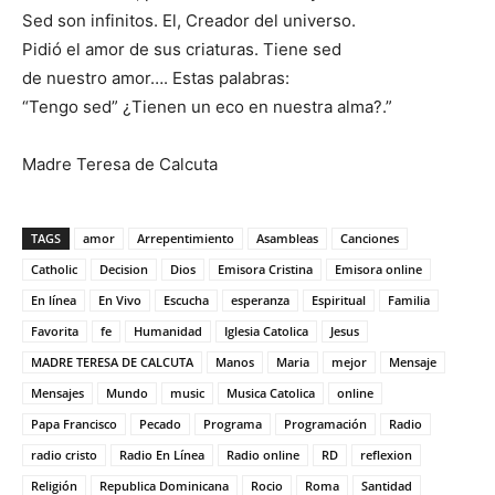
Sed son infinitos. El, Creador del universo.
Pidió el amor de sus criaturas. Tiene sed
de nuestro amor…. Estas palabras:
“Tengo sed” ¿Tienen un eco en nuestra alma?.”
Madre Teresa de Calcuta
TAGS
amor
Arrepentimiento
Asambleas
Canciones
Catholic
Decision
Dios
Emisora Cristina
Emisora online
En línea
En Vivo
Escucha
esperanza
Espiritual
Familia
Favorita
fe
Humanidad
Iglesia Catolica
Jesus
MADRE TERESA DE CALCUTA
Manos
Maria
mejor
Mensaje
Mensajes
Mundo
music
Musica Catolica
online
Papa Francisco
Pecado
Programa
Programación
Radio
radio cristo
Radio En Línea
Radio online
RD
reflexion
Religión
Republica Dominicana
Rocio
Roma
Santidad