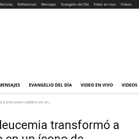
Noticias
Reflexiones
Mensajes
Evangelio del Día
Video en vivo
Videos
MENSAJES
EVANGELIO DEL DÍA
VIDEO EN VIVO
VIDEOS
 a este joven católico en un...
a leucemia transformó a