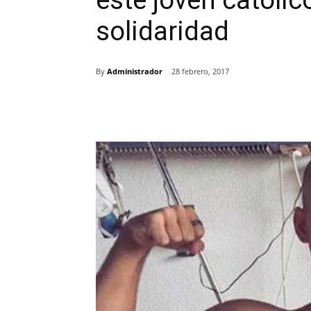
este joven católic
solidaridad
By
Administrador
28 febrero, 2017
Comparte