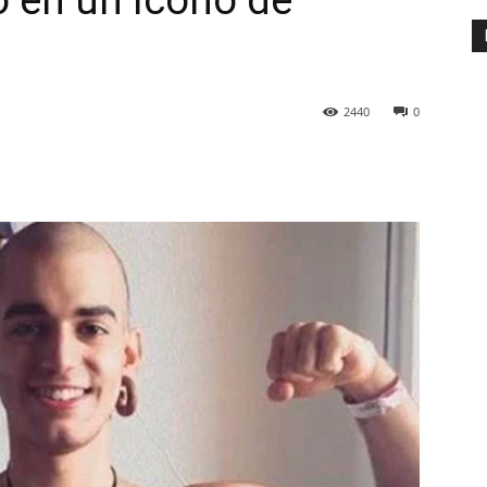
o en un ícono de
2440
0