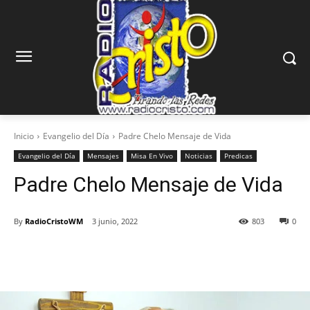
Inicio
Evangelio del Día
Padre Chelo Mensaje de Vida
Evangelio del Día
Mensajes
Misa En Vivo
Noticias
Predicas
Padre Chelo Mensaje de Vida
By
RadioCristoWM
3 junio, 2022
803
0