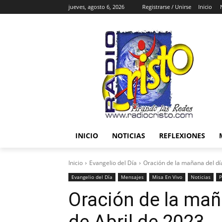
jueves, agosto 6, 2026
Registrarse / Unirse
Inicio
INICIO
NOTICIAS
REFLEXIONES
Inicio
Evangelio del Día
Oración de la mañana del dí
Evangelio del Día
Mensajes
Misa En Vivo
Noticias
P
Oración de la mañ