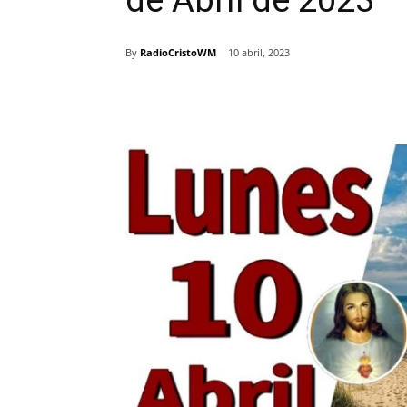
de Abril de 2023
By
RadioCristoWM
10 abril, 2023
Comparte