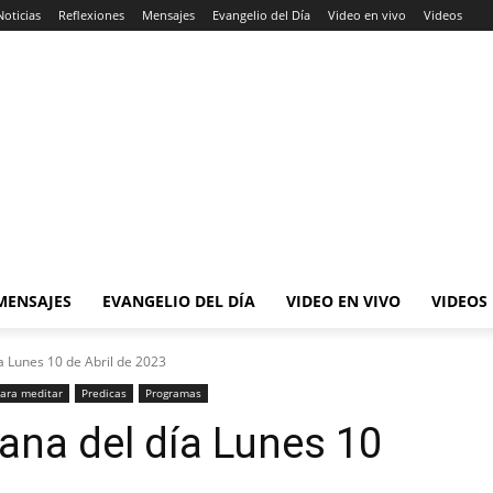
Noticias
Reflexiones
Mensajes
Evangelio del Día
Video en vivo
Videos
MENSAJES
EVANGELIO DEL DÍA
VIDEO EN VIVO
VIDEOS
a Lunes 10 de Abril de 2023
ara meditar
Predicas
Programas
ana del día Lunes 10