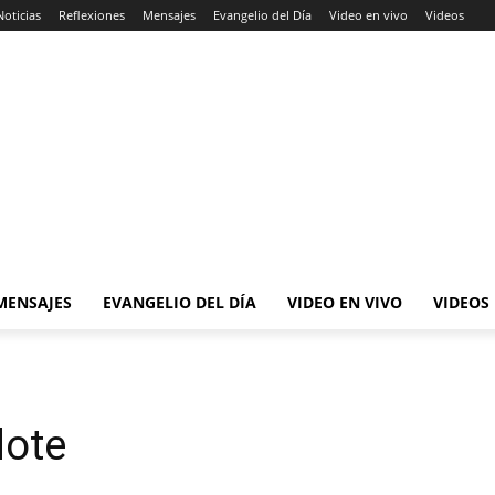
Noticias
Reflexiones
Mensajes
Evangelio del Día
Video en vivo
Videos
MENSAJES
EVANGELIO DEL DÍA
VIDEO EN VIVO
VIDEOS
dote