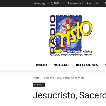
jueves, agosto 6, 2026
Registrarse / Unirse
Inicio
INICIO
NOTICIAS
REFLEXIONES
Inicio
Predicas
Jesucristo, Sacerdote
Predicas
Jesucristo, Sacer