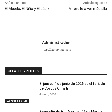
Artículo anterior
Artículo siguiente
El Abuelo, El Niño y El Lápiz
Atrévete a ver más allá
Administrador
https://radiocristo.com
RELATED ARTICLES
El jueves 4 de junio de 2026 es el feriado
de Corpus Christi
4 junio, 2026
Evangelio del Día
Evangelio de Hoy Viernes 06 de Marzo