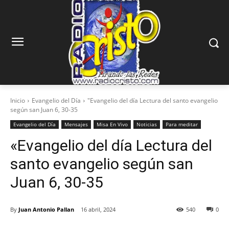
Inicio
Evangelio del Día
"Evangelio del día Lectura del santo evangelio
según san Juan 6, 30-35
Evangelio del Día
Mensajes
Misa En Vivo
Noticias
Para meditar
«Evangelio del día Lectura del
santo evangelio según san
Juan 6, 30-35
By
Juan Antonio Pallan
16 abril, 2024
540
0