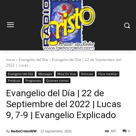
Inicio
Evangelio del Día
Evangelio del Día | 22 de Septiembre del
2022 | Lucas...
Evangelio del Día
Mensajes
Misa En Vivo
Noticias
Para meditar
Predicas
Programas
Quienes somos
Evangelio del Día | 22 de
Septiembre del 2022 | Lucas
9, 7-9 | Evangelio Explicado
By
RadioCristoWM
22 septiembre, 2022
307
0