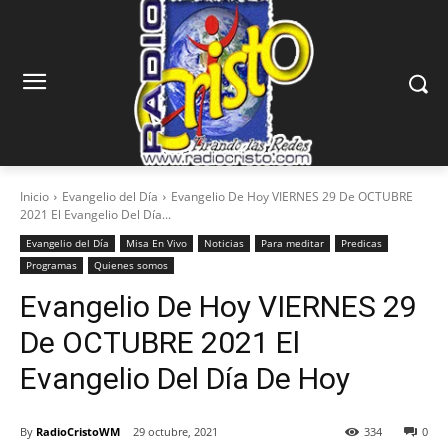
Inicio
Evangelio del Día
Evangelio De Hoy VIERNES 29 De OCTUBRE
2021 El Evangelio Del Día...
Evangelio del Día
Misa En Vivo
Noticias
Para meditar
Predicas
Programas
Quienes somos
Evangelio De Hoy VIERNES 29
De OCTUBRE 2021 El
Evangelio Del Día De Hoy
By
RadioCristoWM
29 octubre, 2021
334
0