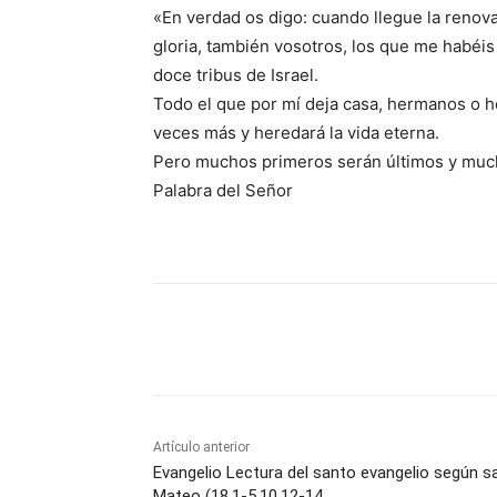
«En verdad os digo: cuando llegue la renova
gloria, también vosotros, los que me habéis
doce tribus de Israel.
Todo el que por mí deja casa, hermanos o he
veces más y heredará la vida eterna.
Pero muchos primeros serán últimos y muc
Palabra del Señor
Comparte
Artículo anterior
Evangelio Lectura del santo evangelio según s
Mateo (18,1-5.10.12-14