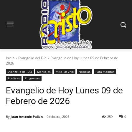
Inicio
Evangelio del Día
Evangelio de Hoy Lunes 09 de Febrero de
2026
Evangelio del Día
Mensajes
Misa En Vivo
Noticias
Para meditar
Predicas
Programas
Evangelio de Hoy Lunes 09 de
Febrero de 2026
By
Juan Antonio Pallan
9 febrero, 2026
259
0