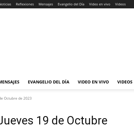
Noticias
Reflexiones
Mensajes
Evangelio del Día
Video en vivo
Videos
MENSAJES
EVANGELIO DEL DÍA
VIDEO EN VIVO
VIDEOS
de Octubre de 2023
Jueves 19 de Octubre