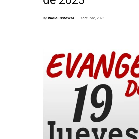
de 2023
By
RadioCristoWM
19 octubre, 2023
Comparte