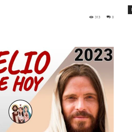
313
0