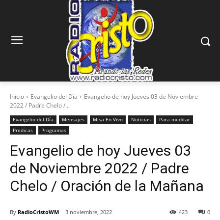
Inicio
Evangelio del Día
Evangelio de hoy Jueves 03 de Noviembre
2022 / Padre Chelo /...
Evangelio del Día
Mensajes
Misa En Vivo
Noticias
Para meditar
Predicas
Programas
Evangelio de hoy Jueves 03
de Noviembre 2022 / Padre
Chelo / Oración de la Mañana
By
RadioCristoWM
3 noviembre, 2022
423
0