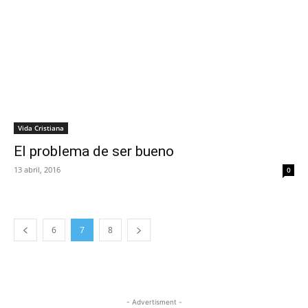
Vida Cristiana
El problema de ser bueno
13 abril, 2016
0
6
7
8
- Advertisment -