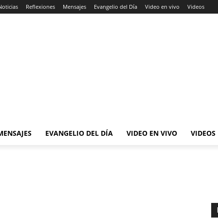
Noticias
Reflexiones
Mensajes
Evangelio del Día
Video en vivo
Videos
MENSAJES
EVANGELIO DEL DÍA
VIDEO EN VIVO
VIDEOS