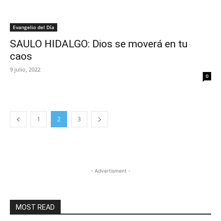
Evangelio del Día
SAULO HIDALGO: Dios se moverá en tu
caos
9 julio, 2022
0
1
2
3
- Advertisment -
MOST READ