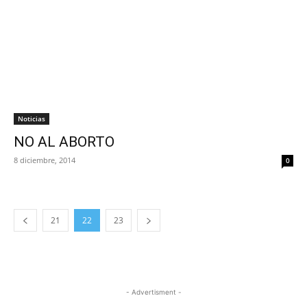
Noticias
NO AL ABORTO
8 diciembre, 2014
0
21
22
23
- Advertisment -