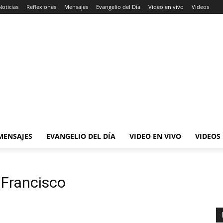
Noticias
Reflexiones
Mensajes
Evangelio del Día
Video en vivo
Videos
MENSAJES
EVANGELIO DEL DÍA
VIDEO EN VIVO
VIDEOS
 Francisco