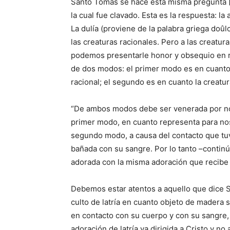
Santo Tomás se hace esta misma pregunta [1
la cual fue clavado. Esta es la respuesta: la
La dulía (proviene de la palabra griega doûl
las creaturas racionales. Pero a las creatur
podemos presentarle honor y obsequio en r
de dos modos: el primer modo es en cuanto l
racional; el segundo es en cuanto la creatur
“De ambos modos debe ser venerada por nos
primer modo, en cuanto representa para noso
segundo modo, a causa del contacto que tuv
bañada con su sangre. Por lo tanto –conti
adorada con la misma adoración que recibe Cr
Debemos estar atentos a aquello que dice S
culto de latría en cuanto objeto de madera 
en contacto con su cuerpo y con su sangre, e
adoración de latría va dirigida a Cristo y n