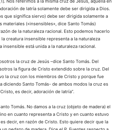
]. Nos referimos a la misma cruz de Jesús, aquella en
 adoración de latría solamente debe ser dirigida a Dios.
os que significa siervo) debe ser dirigida solamente a
as materiales («insensibles», dice Santo Tomás)
azón de la naturaleza racional. Esto podemos hacerlo
a creatura insensible representa a la naturaleza
a insensible está unida a la naturaleza racional.
otros la cruz de Jesús –dice Santo Tomás. Del
tros la figura de Cristo extendido sobre la cruz. Del
o la cruz con los miembros de Cristo y porque fue
núa diciendo Santo Tomás- de ambos modos la cruz es
isto, es decir, adoración de latría”.
anto Tomás. No damos a la cruz (objeto de madera) el
sino en cuanto representa a Cristo y en cuanto estuvo
s decir, en razón de Cristo. Esto quiere decir que la
o a un pedazo de madera. Dice el P. Fuentes respecto a