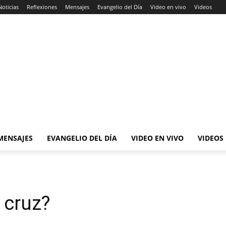
Noticias
Reflexiones
Mensajes
Evangelio del Día
Video en vivo
Videos
MENSAJES
EVANGELIO DEL DÍA
VIDEO EN VIVO
VIDEOS
 cruz?