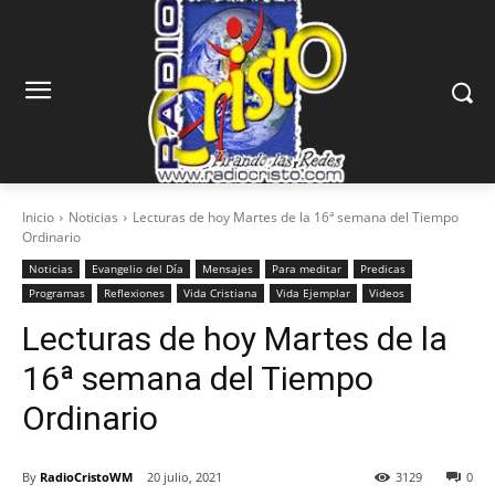
Inicio
Noticias
Lecturas de hoy Martes de la 16ª semana del Tiempo
Ordinario
Noticias
Evangelio del Día
Mensajes
Para meditar
Predicas
Programas
Reflexiones
Vida Cristiana
Vida Ejemplar
Videos
Lecturas de hoy Martes de la
16ª semana del Tiempo
Ordinario
By
RadioCristoWM
20 julio, 2021
3129
0