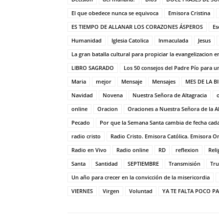
El que obedece nunca se equivoca
Emisora Cristina
ES TIEMPO DE ALLANAR LOS CORAZONES ÁSPEROS
Es
Humanidad
Iglesia Catolica
Inmaculada
Jesus
La gran batalla cultural para propiciar la evangelizacion e
LIBRO SAGRADO
Los 50 consejos del Padre Pío para un
Maria
mejor
Mensaje
Mensajes
MES DE LA BI
Navidad
Novena
Nuestra Señora de Altagracia
online
Oracion
Oraciones a Nuestra Señora de la Al
Pecado
Por que la Semana Santa cambia de fecha cad
radio cristo
Radio Cristo. Emisora Católica. Emisora Onli
Radio en Vivo
Radio online
RD
reflexion
Reli
Santa
Santidad
SEPTIEMBRE
Transmisión
Tru
Un año para crecer en la convicción de la misericordia
VIERNES
Virgen
Voluntad
YA TE FALTA POCO P