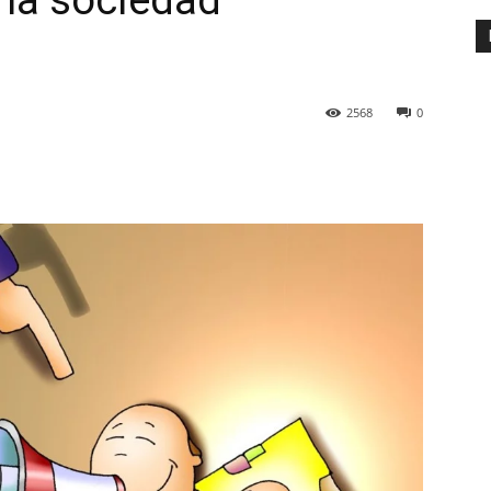
 la sociedad
2568
0