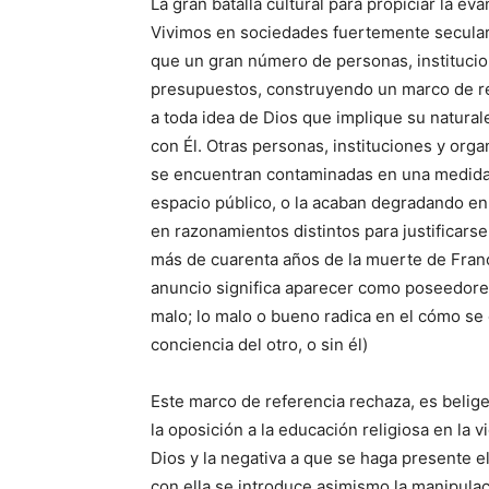
La gran batalla cultural para propiciar la ev
Vivimos en sociedades fuertemente seculari
que un gran número de personas, institucio
presupuestos, construyendo un marco de re
a toda idea de Dios que implique su natural
con Él. Otras personas, instituciones y orga
se encuentran contaminadas en una medida 
espacio público, o la acaban degradando en s
en razonamientos distintos para justificars
más de cuarenta años de la muerte de Fran
anuncio significa aparecer como poseedores 
malo; lo malo o bueno radica en el cómo se e
conciencia del otro, o sin él)
Este marco de referencia rechaza, es belige
la oposición a la educación religiosa en la
Dios y la negativa a que se haga presente e
con ella se introduce asimismo la manipulació