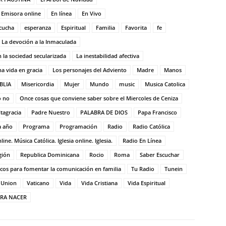
Emisora online
En línea
En Vivo
cucha
esperanza
Espiritual
Familia
Favorita
fe
La devoción a la Inmaculada
n la sociedad secularizada
La inestabilidad afectiva
a vida en gracia
Los personajes del Adviento
Madre
Manos
BLIA
Misericordia
Mujer
Mundo
music
Musica Catolica
o no
Once cosas que conviene saber sobre el Miercoles de Ceniza
tagracia
Padre Nuestro
PALABRA DE DIOS
Papa Francisco
a año
Programa
Programación
Radio
Radio Católica
ne. Música Católica. Iglesia online. Iglesia.
Radio En Línea
gión
Republica Dominicana
Rocio
Roma
Saber Escuchar
cos para fomentar la comunicación en familia
Tu Radio
Tunein
Union
Vaticano
Vida
Vida Cristiana
Vida Espiritual
ARA NACER