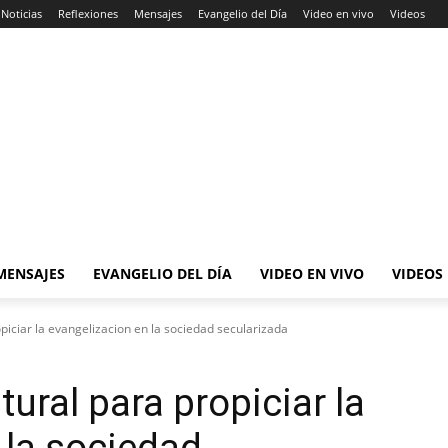
Noticias
Reflexiones
Mensajes
Evangelio del Día
Video en vivo
Videos
MENSAJES
EVANGELIO DEL DÍA
VIDEO EN VIVO
VIDEOS
opiciar la evangelizacion en la sociedad secularizada
tural para propiciar la