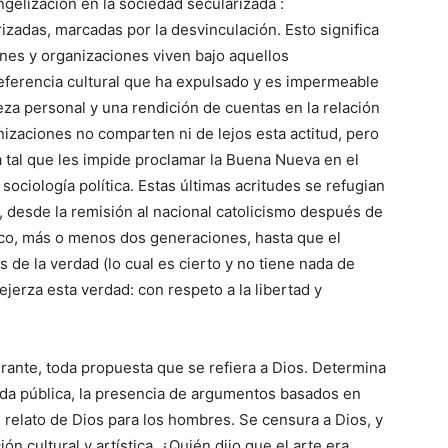
angelizacion en la sociedad secularizada :
zadas, marcadas por la desvinculación. Esto significa
nes y organizaciones viven bajo aquellos
ferencia cultural que ha expulsado y es impermeable
eza personal y una rendición de cuentas en la relación
nizaciones no comparten ni de lejos esta actitud, pero
tal que les impide proclamar la Buena Nueva en el
ociología política. Estas últimas acritudes se refugian
e, desde la remisión al nacional catolicismo después de
co, más o menos dos generaciones, hasta que el
de la verdad (lo cual es cierto y no tiene nada de
jerza esta verdad: con respeto a la libertad y
rante, toda propuesta que se refiera a Dios. Determina
 vida pública, la presencia de argumentos basados en
l relato de Dios para los hombres. Se censura a Dios, y
n cultural y artística. ¿Quién dijo que el arte era