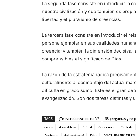
La segunda fase consiste en introducir la c
nuestra civilización y que también es propia
libertad y el pluralismo de creencias.
La tercera fase consiste en introducir el r
persona ejemplar en sus cualidades humanas
creencia; y también la dimensión decisiva, 
comprensibles el significado de Dios.
La razón de la estrategia radica precisamente
culturalmente al desmontaje del actual marc
dificulta en grado sumo. Este es el gran deb
evangelización. Son dos tareas distintas y un
TAGS
¿Te avergüenzas de tu fe?
33 preguntas y res
amor
Asambleas
BIBLIA
Canciones
Catholic
Decision
del mañana?
Dios
DOCE FRASES DE SO