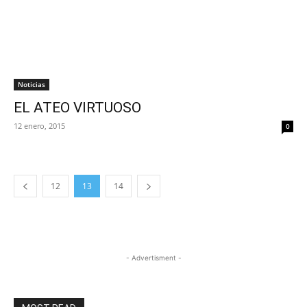
Noticias
EL ATEO VIRTUOSO
12 enero, 2015
0
12
13
14
- Advertisment -