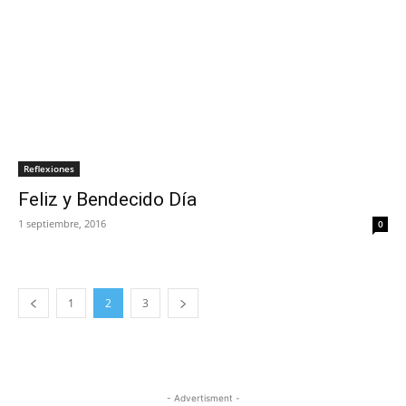
Reflexiones
Feliz y Bendecido Día
1 septiembre, 2016
0
1
2
3
- Advertisment -