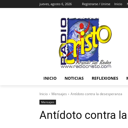
jueves, agosto 6, 2026
Registrarse / Unirse
Inicio
INICIO
NOTICIAS
REFLEXIONES
Inicio
Mensajes
Antídoto contra la desesperanza
Mensajes
Antídoto contra l