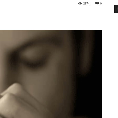
2974
0