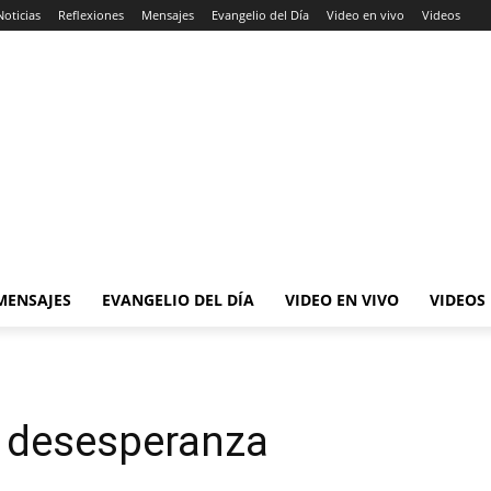
Noticias
Reflexiones
Mensajes
Evangelio del Día
Video en vivo
Videos
MENSAJES
EVANGELIO DEL DÍA
VIDEO EN VIVO
VIDEOS
a desesperanza