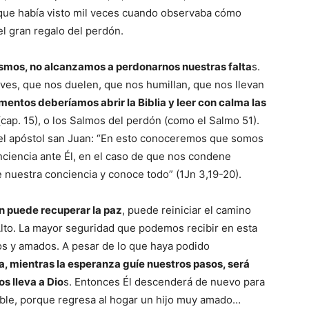
 que había visto mil veces cuando observaba cómo
el gran regalo del perdón.
smos, no alcanzamos a perdonarnos nuestras falta
s.
aves, que nos duelen, que nos humillan, que nos llevan
entos deberíamos abrir la Biblia y leer con calma las
cap. 15), o los Salmos del perdón (como el Salmo 51).
 del apóstol san Juan: “En esto conoceremos que somos
nciencia ante Él, en el caso de que nos condene
 nuestra conciencia y conoce todo” (1Jn 3,19-20).
n puede recuperar la paz
, puede reiniciar el camino
 Alto. La mayor seguridad que podemos recibir en esta
os y amados. A pesar de lo que haya podido
, mientras la esperanza guíe nuestros pasos, será
s lleva a Dio
s. Entonces Él descenderá de nuevo para
nable, porque regresa al hogar un hijo muy amado…