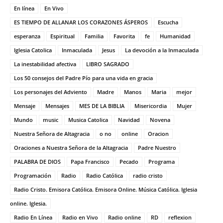
En línea
En Vivo
ES TIEMPO DE ALLANAR LOS CORAZONES ÁSPEROS
Escucha
esperanza
Espiritual
Familia
Favorita
fe
Humanidad
Iglesia Catolica
Inmaculada
Jesus
La devoción a la Inmaculada
La inestabilidad afectiva
LIBRO SAGRADO
Los 50 consejos del Padre Pío para una vida en gracia
Los personajes del Adviento
Madre
Manos
Maria
mejor
Mensaje
Mensajes
MES DE LA BIBLIA
Misericordia
Mujer
Mundo
music
Musica Catolica
Navidad
Novena
Nuestra Señora de Altagracia
o no
online
Oracion
Oraciones a Nuestra Señora de la Altagracia
Padre Nuestro
PALABRA DE DIOS
Papa Francisco
Pecado
Programa
Programación
Radio
Radio Católica
radio cristo
Radio Cristo. Emisora Católica. Emisora Online. Música Católica. Iglesia
online. Iglesia.
Radio En Línea
Radio en Vivo
Radio online
RD
reflexion