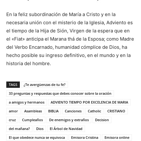
En la feliz subordinación de María a Cristo y en la
necesaria unión con el misterio de la Iglesia, Adviento es
el tiempo de la Hija de Sión, Virgen de la espera que en
el «Fiat» anticipa el Marana thá de la Esposa; como Madre
del Verbo Encarnado, humanidad cómplice de Dios, ha
hecho posible su ingreso definitivo, en el mundo y en la
historia del hombre.
TAGS
¿Te avergüenzas de tu fe?
33 preguntas y respuestas que debes conocer sobre la oración
a amigos y hermanos
ADVIENTO TIEMPO POR EXCELENCIA DE MARIA
amor
Asambleas
BIBLIA
Canciones
Catholic
CRISTIANO
cruz
Cumpleaños
De enemigos y extraños
Decision
del mañana?
Dios
El Árbol de Navidad
El que obedece nunca se equivoca
Emisora Cristina
Emisora online