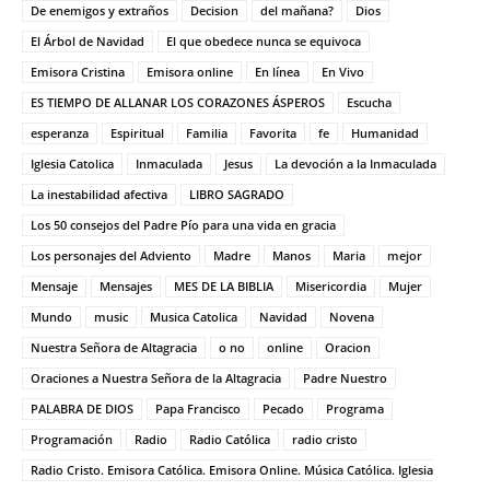
De enemigos y extraños
Decision
del mañana?
Dios
El Árbol de Navidad
El que obedece nunca se equivoca
Emisora Cristina
Emisora online
En línea
En Vivo
ES TIEMPO DE ALLANAR LOS CORAZONES ÁSPEROS
Escucha
esperanza
Espiritual
Familia
Favorita
fe
Humanidad
Iglesia Catolica
Inmaculada
Jesus
La devoción a la Inmaculada
La inestabilidad afectiva
LIBRO SAGRADO
Los 50 consejos del Padre Pío para una vida en gracia
Los personajes del Adviento
Madre
Manos
Maria
mejor
Mensaje
Mensajes
MES DE LA BIBLIA
Misericordia
Mujer
Mundo
music
Musica Catolica
Navidad
Novena
Nuestra Señora de Altagracia
o no
online
Oracion
Oraciones a Nuestra Señora de la Altagracia
Padre Nuestro
PALABRA DE DIOS
Papa Francisco
Pecado
Programa
Programación
Radio
Radio Católica
radio cristo
Radio Cristo. Emisora Católica. Emisora Online. Música Católica. Iglesia